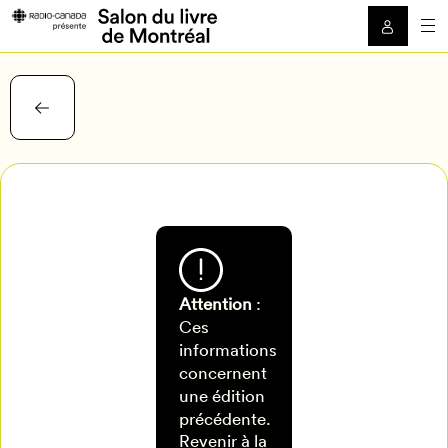
Attention
:
Ces
informations
concernent
une édition
Mon Salon
précédente.
Revenir à la