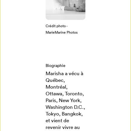
créez votre
profil Mon
Salon
Crédit photo -
MarieMarine Photos
Se connecter
Biographie
Marisha a vécu à
Créer un
Québec,
profil
Montréal,
Ottawa, Toronto,
Paris, New York,
Annuler
Washington D.C.,
Tokyo, Bangkok,
et vient de
revenir vivre au