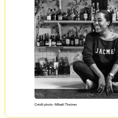
Mon Salon
c
Programmation
Crédit photo - Mikaël Theimer
Billetterie