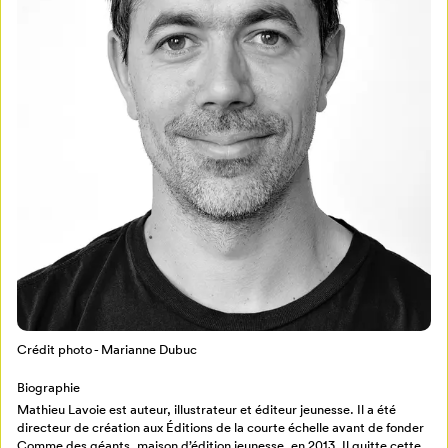
Mon Salon
Pour enregistrer vos favoris,
connectez-vous ou créez votre profil
Programmation
Mon Salon
Crédit photo - Marianne Dubuc
Billetterie
Se connecter
Biographie
Mathieu Lavoie est auteur, illustrateur et éditeur jeunesse. Il a été
directeur de création aux Éditions de la courte échelle avant de fonder
Créer un profil
Comme des géants, maison d’édition jeunesse, en 2013. Il quitte cette