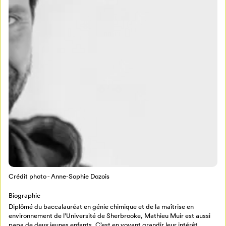
Mon Salon
Pour enregistrer vos favoris,
connectez-vous ou créez votre profil
Programmation
Mon Salon
Crédit photo - Anne-Sophie Dozois
Billetterie
Se connecter
Biographie
Diplômé du baccalauréat en génie chimique et de la maîtrise en
Créer un profil
environnement de l’Université de Sherbrooke, Mathieu Muir est aussi
papa de deux jeunes enfants. C’est en voyant grandir leur intérêt