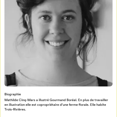
Mon Salon
Pour enregistrer vos favoris,
connectez-vous ou créez votre profil
Programmation
Mon Salon
Billetterie
Se connecter
Biographie
Créer un profil
Mathilde Cinq-Mars a illustré Gourmand Boréal. En plus de travailler
Retour à l’accueil
en illustration elle est copropriétaire d’une ferme florale. Elle habite
Trois-Rivières.
Annuler