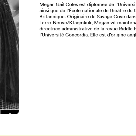
Megan Gail Coles est diplômée de l’Univers
ainsi que de l’École nationale de théâtre du
Britannique. Originaire de Savage Cove dans 
Terre-Neuve/Ktaqmkuk, Megan vit maintenant
directrice administrative de la revue Riddle 
l’Université Concordia. Elle est d’origine ang
Pour enregistrer vos favoris,
onnectez-vous ou créez votre prof
Mon Salon
Se connecter