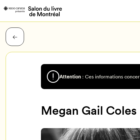
Attention
: Ces informations concer
Megan Gail Coles