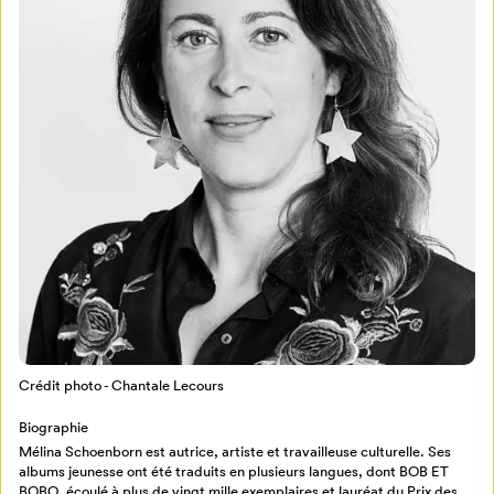
Mon Salon
Pour enregistrer vos favoris,
connectez-vous ou créez votre profil
Programmation
Mon Salon
Billetterie
Se connecter
Crédit photo - Chantale Lecours
Biographie
Créer un profil
Mélina Schoenborn est autrice, artiste et travailleuse culturelle. Ses
Retour à l’accueil
albums jeunesse ont été traduits en plusieurs langues, dont BOB ET
BOBO, écoulé à plus de vingt mille exemplaires et lauréat du Prix des