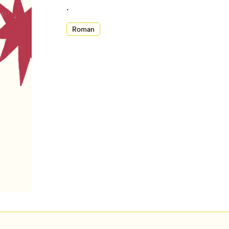
.
Roman
Pour enregistrer vos favoris,
onnectez-vous ou créez votre prof
Mon Salon
Se connecter