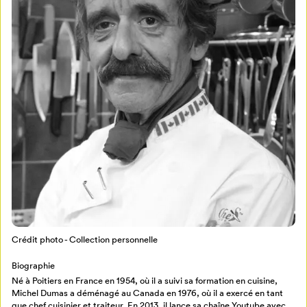
Mon Salon
Pour enregistrer vos favoris,
connectez-vous ou créez votre profil
Programmation
Mon Salon
Billetterie
Se connecter
Crédit photo - Collection personnelle
Biographie
Créer un profil
Né à Poitiers en France en 1954, où il a suivi sa formation en cuisine,
Retour à l’accueil
Michel Dumas a déménagé au Canada en 1976, où il a exercé en tant
que chef cuisinier et traiteur. En 2013, il lance sa chaîne Youtube avec