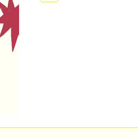
Pour enregistrer vos favoris,
onnectez-vous ou créez votre prof
Mon Salon
Se connecter