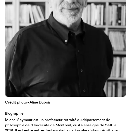
Mon Salon
Pour enregistrer vos favoris,
connectez-vous ou créez votre profil
Programmation
Mon Salon
Billetterie
Se connecter
Crédit photo - Aline Dubois
Créer un profil
Biographie
Retour à l’accueil
Michel Seymour est un professeur retraité du département de
philosophie de l’Université de Montréal, où il a enseigné de 1990 à
Annuler
2019. Il est entre autres l’auteur de La nation pluraliste (coécrit avec