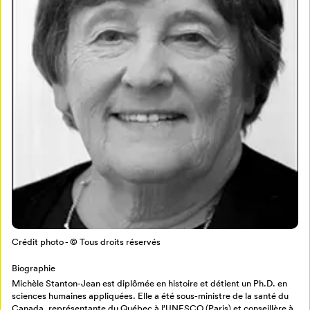
Mon Salon
Pour enregistrer vos favoris,
connectez-vous ou créez votre profil
Programmation
Mon Salon
Crédit photo - © Tous droits réservés
Billetterie
Se connecter
Biographie
Michèle Stanton-Jean est diplômée en histoire et détient un Ph.D. en
sciences humaines appliquées. Elle a été sous-ministre de la santé du
Créer un profil
Canada, représentante du Québec à l’UNESCO (Paris) et conseillère à