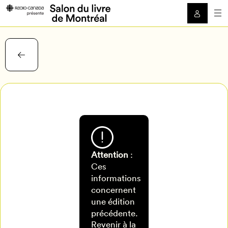
Attention
:
Ces
informations
concernent
une édition
Mon Salon
précédente.
Revenir à la