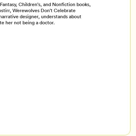
y Fantasy, Children's, and Nonfiction books,
ostirr, Werewolves Don't Celebrate
narrative designer, understands about
ite her not being a doctor.
il