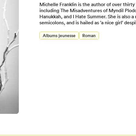
Michelle Franklin is the author of over thirt
including The Misadventures of Myndil Plod
Hanukkah, and I Hate Summer. She is also a 
semicolons, and is hailed as 'a nice girl' desp
Albums jeunesse
Roman
Pour enregistrer vos favoris,
onnectez-vous ou créez votre prof
Mon Salon
Se connecter