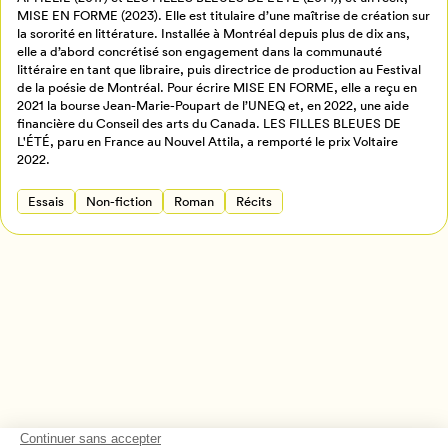
Créer un profil
MISE EN FORME (2023). Elle est titulaire d’une maîtrise de création sur
la sororité en littérature. Installée à Montréal depuis plus de dix ans,
Retour à l’accueil
elle a d’abord concrétisé son engagement dans la communauté
Annuler
littéraire en tant que libraire, puis directrice de production au Festival
de la poésie de Montréal. Pour écrire MISE EN FORME, elle a reçu en
2021 la bourse Jean-Marie-Poupart de l’UNEQ et, en 2022, une aide
financière du Conseil des arts du Canada. LES FILLES BLEUES DE
L'ÉTÉ, paru en France au Nouvel Attila, a remporté le prix Voltaire
2022.
Essais
Non-fiction
Roman
Récits