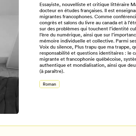
Essayiste, nouvelliste et critique littéraire
docteur en études françaises. Il est enseigna
migrantes francophones. Comme conférencier,
congrès et salons du livre au canada et à l’ét
sur des problèmes qui touchent l’identité cult
l’ère du numérique, ainsi que sur l’importanc
mémoire individuelle et collective. Parmi ses 
Voix du silence, Plus trapu que ma trappe, qua
responsabilité et questions identitaires : le
migrante et francophonie québécoise, systè
authentique et mondialisation, ainsi que de
(à paraître).
Pour enregistrer vos favoris,
Roman
onnectez-vous ou créez votre prof
Mon Salon
Se connecter