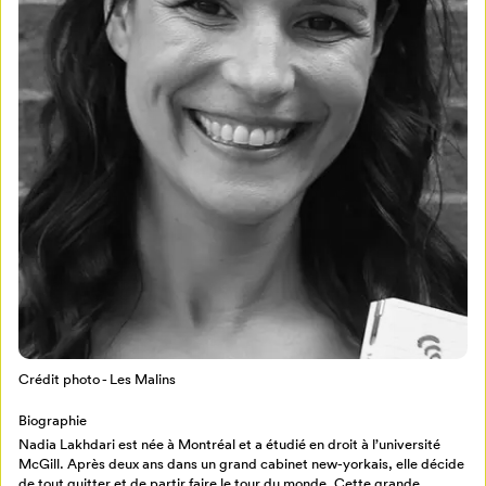
Mon Salon
Pour enregistrer vos favoris,
connectez-vous ou créez votre profil
Programmation
Mon Salon
Crédit photo - Les Malins
Billetterie
Se connecter
Biographie
Nadia Lakhdari est née à Montréal et a étudié en droit à l’université
Créer un profil
McGill. Après deux ans dans un grand cabinet new-yorkais, elle décide
Retour à l’accueil
de tout quitter et de partir faire le tour du monde. Cette grande