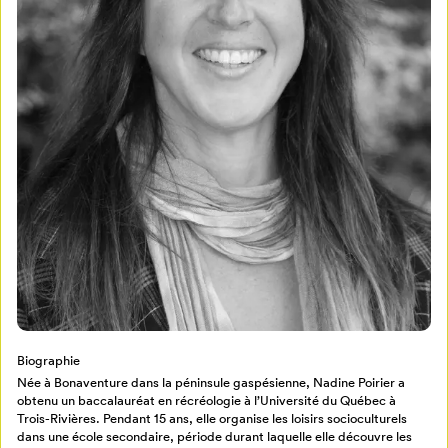
Mon Salon
Pour enregistrer vos favoris,
connectez-vous ou créez votre profil
Programmation
Biographie
Mon Salon
Née à Bonaventure dans la péninsule gaspésienne, Nadine Poirier a
obtenu un baccalauréat en récréologie à l’Université du Québec à
Trois-Rivières. Pendant 15 ans, elle organise les loisirs socioculturels
dans une école secondaire, période durant laquelle elle découvre les
Billetterie
Se connecter