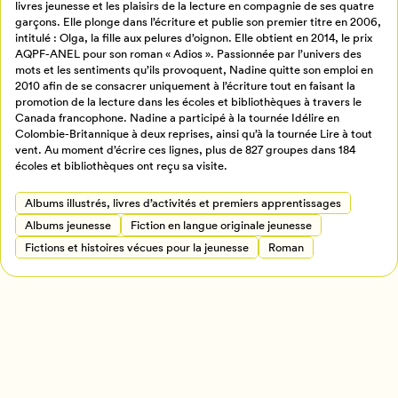
livres jeunesse et les plaisirs de la lecture en compagnie de ses quatre
garçons. Elle plonge dans l’écriture et publie son premier titre en 2006,
intitulé : Olga, la fille aux pelures d’oignon. Elle obtient en 2014, le prix
Créer un profil
AQPF-ANEL pour son roman « Adios ». Passionnée par l’univers des
Retour à l’accueil
mots et les sentiments qu’ils provoquent, Nadine quitte son emploi en
2010 afin de se consacrer uniquement à l’écriture tout en faisant la
Annuler
promotion de la lecture dans les écoles et bibliothèques à travers le
Canada francophone. Nadine a participé à la tournée Idélire en
Colombie-Britannique à deux reprises, ainsi qu’à la tournée Lire à tout
vent. Au moment d’écrire ces lignes, plus de 827 groupes dans 184
écoles et bibliothèques ont reçu sa visite.
Albums illustrés, livres d’activités et premiers apprentissages
Albums jeunesse
Fiction en langue originale jeunesse
Fictions et histoires vécues pour la jeunesse
Roman