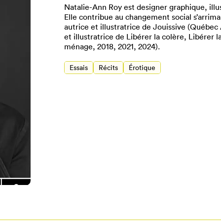
Natalie-Ann Roy est designer graphique, illus
Elle contribue au changement social s’arrim
autrice et illustratrice de Jouissive (Québec
et illustratrice de Libérer la colère, Libérer
ménage, 2018, 2021, 2024).
Essais
Récits
Érotique
Pour enregistrer vos favoris,
onnectez-vous ou créez votre prof
Mon Salon
Se connecter