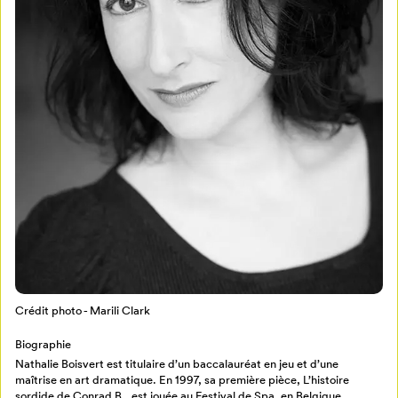
Mon Salon
Pour enregistrer vos favoris,
connectez-vous ou créez votre profil
Programmation
Mon Salon
Crédit photo - Marili Clark
Billetterie
Se connecter
Biographie
Nathalie Boisvert est titulaire d’un baccalauréat en jeu et d’une
maîtrise en art dramatique. En 1997, sa première pièce, L’histoire
Créer un profil
sordide de Conrad B., est jouée au Festival de Spa, en Belgique.