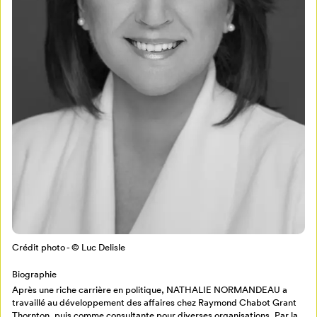
Mon Salon
Pour enregistrer vos favoris,
connectez-vous ou créez votre profil
Programmation
Mon Salon
Billetterie
Se connecter
Crédit photo - © Luc Delisle
Biographie
Créer un profil
Après une riche carrière en politique, NATHALIE NORMANDEAU a
Retour à l’accueil
travaillé au développement des affaires chez Raymond Chabot Grant
Thornton, puis comme consultante pour diverses organisations. Par la