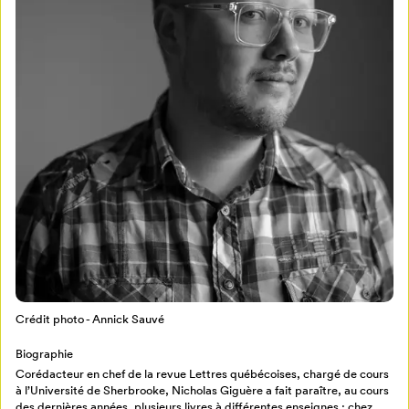
Mon Salon
Pour enregistrer vos favoris,
connectez-vous ou créez votre profil
Programmation
Mon Salon
Crédit photo - Annick Sauvé
Billetterie
Se connecter
Biographie
Corédacteur en chef de la revue Lettres québécoises, chargé de cours
à l’Université de Sherbrooke, Nicholas Giguère a fait paraître, au cours
Créer un profil
des dernières années, plusieurs livres à différentes enseignes : chez