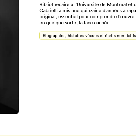
Bibliothécaire à l’Université de Montréal e
Gabrielli a mis une quinzaine d’années à rap
original, essentiel pour comprendre l’œuvre l
en quelque sorte, la face cachée.
Biographies, histoires vécues et écrits non fictifs
Pour enregistrer vos favoris,
onnectez-vous ou créez votre prof
Mon Salon
Se connecter