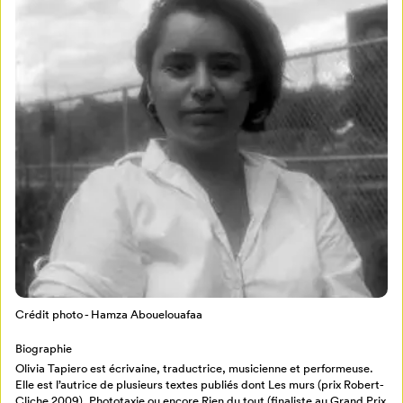
Mon Salon
Pour enregistrer vos favoris,
connectez-vous ou créez votre profil
Programmation
Mon Salon
Billetterie
Se connecter
Crédit photo - Hamza Abouelouafaa
Biographie
Créer un profil
Olivia Tapiero est écrivaine, traductrice, musicienne et performeuse.
Retour à l’accueil
Elle est l’autrice de plusieurs textes publiés dont Les murs (prix Robert-
Cliche 2009), Phototaxie ou encore Rien du tout (finaliste au Grand Prix