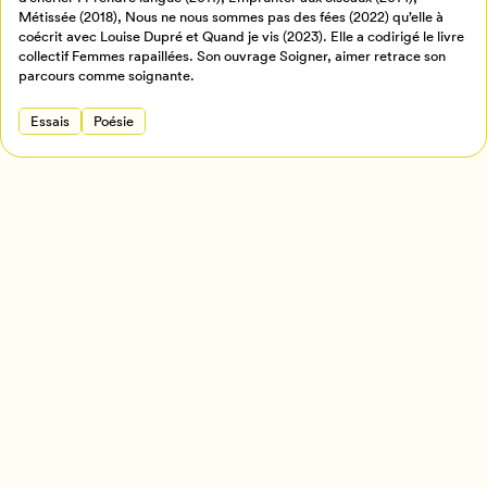
Métissée (2018), Nous ne nous sommes pas des fées (2022) qu’elle à
Annuler
coécrit avec Louise Dupré et Quand je vis (2023). Elle a codirigé le livre
collectif Femmes rapaillées. Son ouvrage Soigner, aimer retrace son
parcours comme soignante.
Essais
Poésie