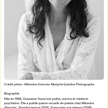
Mon Salon
Pour enregistrer vos favoris,
connectez-vous ou créez votre profil
Programmation
Mon Salon
Crédit photo - Mémoire d'encrier Marjorie Guindon Photographe
Billetterie
Se connecter
Biographie
Née en 1984, Ouanessa Younsi est poète, autrice et médecin
Créer un profil
psychiatre. Elle a publié quatre recueils de poésie chez Mémoire
Retour à l’accueil
d’encrier : Prendre langue (2011), Emprunter aux oiseaux (2014),