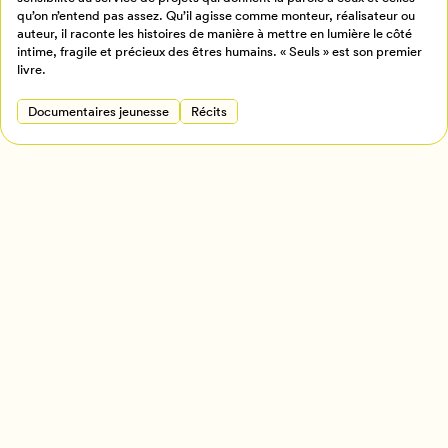
qu’on n’entend pas assez. Qu’il agisse comme monteur, réalisateur ou
Annuler
auteur, il raconte les histoires de manière à mettre en lumière le côté
intime, fragile et précieux des êtres humains. « Seuls » est son premier
livre.
Documentaires jeunesse
Récits