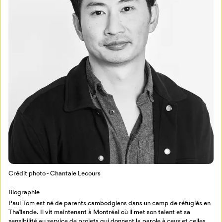
Mon Salon
Pour enregistrer vos favoris,
connectez-vous ou créez votre profil
Programmation
Mon Salon
Crédit photo - Chantale Lecours
Billetterie
Se connecter
Biographie
Paul Tom est né de parents cambodgiens dans un camp de réfugiés en
Créer un profil
Thaïlande. Il vit maintenant à Montréal où il met son talent et sa
Retour à l’accueil
sensibilité au service de projets qui donnent la parole à ceux et celles