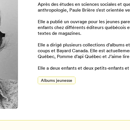
Après des études en sciences sociales et q
anthropologie, Paule Brière s’est orientée ver
Elle a publié un ouvrage pour les jeunes par
enfants chez différents éditeurs québécois et
textes de magazines.
Elle a dirigé plusieurs collections d’albums
coups et Bayard Canada. Elle est actuelleme
Québec, Pomme d’api Québec et J’aime lir
Elle a deux enfants et deux petits-enfants et 
Pour enregistrer vos favoris,
Albums jeunesse
onnectez-vous ou créez votre prof
Mon Salon
Se connecter