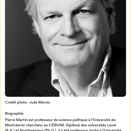
Mon Salon
Pour enregistrer vos favoris,
connectez-vous ou créez votre profil
Programmation
Mon Salon
Crédit photo - Julia Marois
Billetterie
Se connecter
Biographie
Pierre Martin est professeur de science politique à l'Université de
Créer un profil
Montréal et chercheur au CÉRIUM. Diplômé des universités Laval
Retour à l’accueil
(B.A.) et Northwestern (Ph.D.), il a été professeur invité à l'Université