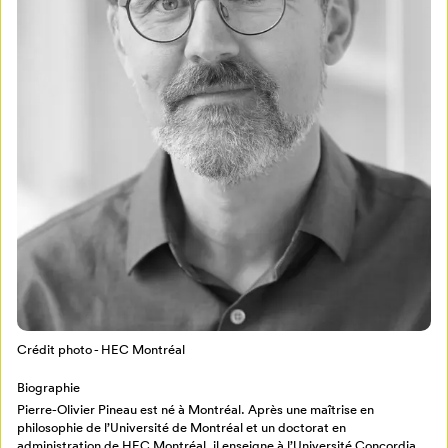
Mon Salon
Pour enregistrer vos favoris,
connectez-vous ou créez votre profil
Programmation
Mon Salon
Billetterie
Crédit photo - HEC Montréal
Se connecter
Biographie
Créer un profil
Pierre-Olivier Pineau est né à Montréal. Après une maîtrise en
philosophie de l’Université de Montréal et un doctorat en
Retour à l’accueil
administration de HEC Montréal, il enseigne à l’Université Concordia