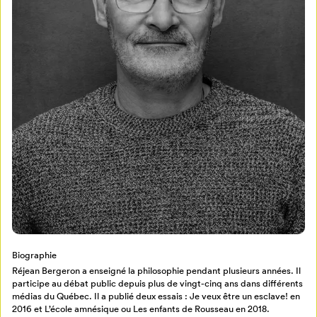
Mon Salon
Pour enregistrer vos favoris,
connectez-vous ou créez votre profil
Programmation
Mon Salon
Billetterie
Se connecter
Créer un profil
Biographie
Retour à l’accueil
Réjean Bergeron a enseigné la philosophie pendant plusieurs années. Il
participe au débat public depuis plus de vingt-cinq ans dans différents
Annuler
médias du Québec. Il a publié deux essais : Je veux être un esclave! en
2016 et L’école amnésique ou Les enfants de Rousseau en 2018.