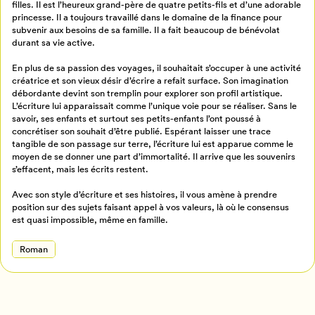
filles. Il est l’heureux grand-père de quatre petits-fils et d’une adorable
princesse. Il a toujours travaillé dans le domaine de la finance pour
Billetterie
Se connecter
subvenir aux besoins de sa famille. Il a fait beaucoup de bénévolat
durant sa vie active.
Créer un profil
En plus de sa passion des voyages, il souhaitait s’occuper à une activité
Retour à l’accueil
créatrice et son vieux désir d’écrire a refait surface. Son imagination
débordante devint son tremplin pour explorer son profil artistique.
Annuler
L’écriture lui apparaissait comme l’unique voie pour se réaliser. Sans le
savoir, ses enfants et surtout ses petits-enfants l’ont poussé à
concrétiser son souhait d’être publié. Espérant laisser une trace
tangible de son passage sur terre, l’écriture lui est apparue comme le
moyen de se donner une part d’immortalité. Il arrive que les souvenirs
s’effacent, mais les écrits restent.
Avec son style d’écriture et ses histoires, il vous amène à prendre
position sur des sujets faisant appel à vos valeurs, là où le consensus
est quasi impossible, même en famille.
Roman