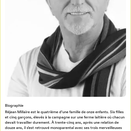
Mon Salon
Biographie
Pour enregistrer vos favoris,
Réjean Millaire est le quatrième d’une famille de onze enfants. Six filles
connectez-vous ou créez votre profil
Programmation
et cinq garçons, élevés à la campagne sur une ferme laitière où chacun
Mon Salon
devait travailler durement. À trente-cinq ans, après une relation de
douze ans, il s’est retrouvé monoparental avec ses trois merveilleuses