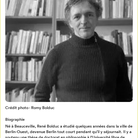
Mon Salon
Pour enregistrer vos favoris,
connectez-vous ou créez votre profil
Programmation
Mon Salon
Billetterie
Se connecter
Crédit photo - Romy Bolduc
Créer un profil
Biographie
Retour à l’accueil
Né à Beauceville, René Bolduc a étudié quelques années dans la ville de
Berlin-Ouest, devenue Berlin tout court pendant qu’il y séjournait. Il y a
Annuler
soutenu une thèse de doctorat en philosophie à l’Université libre de