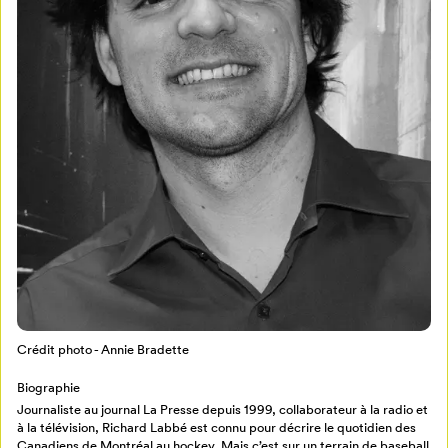
Mon Salon
Pour enregistrer vos favoris,
connectez-vous ou créez votre profil
Programmation
Mon Salon
Billetterie
Se connecter
Crédit photo - Annie Bradette
Biographie
Créer un profil
Journaliste au journal La Presse depuis 1999, collaborateur à la radio et
Retour à l’accueil
à la télévision, Richard Labbé est connu pour décrire le quotidien des
Canadiens de Montréal au hockey. Mais c’est sur un terrain de baseball
Annuler