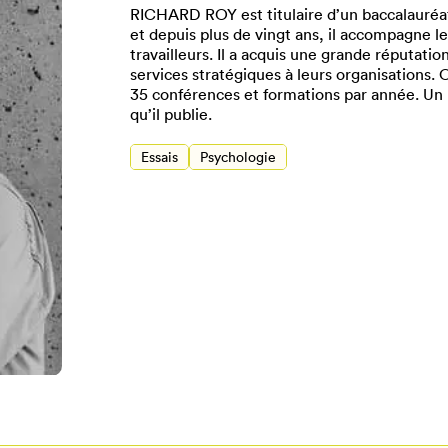
RICHARD ROY est titulaire d’un baccalauréat
et depuis plus de vingt ans, il accompagne le
travailleurs. Il a acquis une grande réputatio
services stratégiques à leurs organisations. 
35 conférences et formations par année. Un 
qu’il publie.
Essais
Psychologie
Pour enregistrer vos favoris,
onnectez-vous ou créez votre prof
Mon Salon
Se connecter