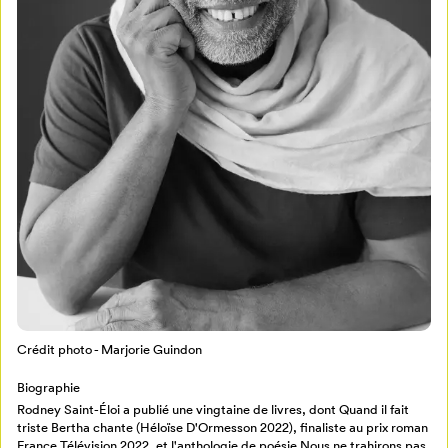
Mon Salon
Pour enregistrer vos favoris,
connectez-vous ou créez votre profil
Programmation
Mon Salon
Crédit photo - Marjorie Guindon
Billetterie
Se connecter
Biographie
Rodney Saint-Éloi a publié une vingtaine de livres, dont Quand il fait
Créer un profil
triste Bertha chante (Héloïse D'Ormesson 2022), finaliste au prix roman
Retour à l’accueil
France Télévision 2022, et l'anthologie de poésie Nous ne trahirons pas