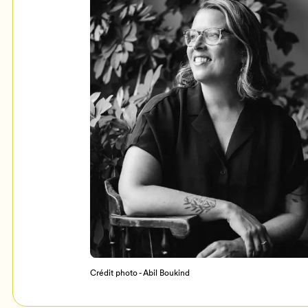
Mon Salon
c
Programmation
Crédit photo - Abil Boukind
Billetterie