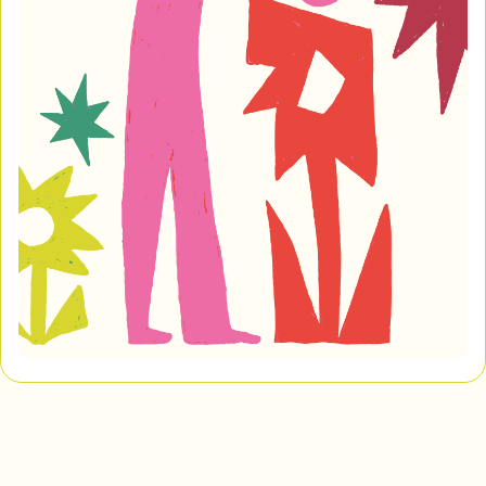
Mon Salon
Pour enregistrer vos favoris,
connectez-vous ou créez votre profil
Programmation
Mon Salon
Billetterie
Se connecter
Créer un profil
Retour à l’accueil
Annuler