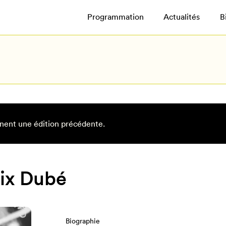
Programmation
Actualités
B
nent une édition précédente.
oix Dubé
Biographie