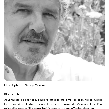
Mon Salon
Pour enregistrer vos favoris,
connectez-vous ou créez votre profil
Programmation
Mon Salon
Crédit photo - Nancy Moreau
Billetterie
Se connecter
Biographie
Journaliste de carrière, d’abord affecté aux affaires criminelles, Serge
Créer un profil
Labrosse s’est illustré dès ses débuts au Journal de Montréal lors d’une
Retour à l’accueil
prise d’otages qu’il a contribué à résoudre sans effusion de sang.