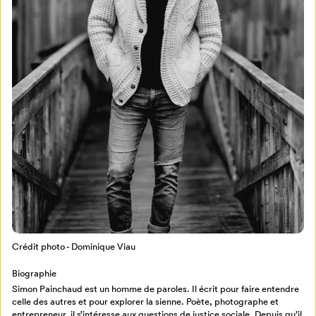
Mon Salon
Pour enregistrer vos favoris,
connectez-vous ou créez votre profil
Programmation
Mon Salon
Crédit photo - Dominique Viau
Billetterie
Se connecter
Biographie
Simon Painchaud est un homme de paroles. Il écrit pour faire entendre
celle des autres et pour explorer la sienne. Poète, photographe et
Créer un profil
entrepreneur, il s’intéresse aux questions de justice sociale. Depuis qu’il