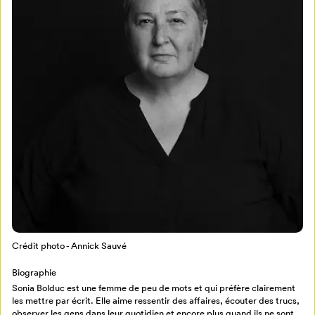
Mon Salon
Pour enregistrer vos favoris,
connectez-vous ou créez votre profil
Programmation
Mon Salon
Billetterie
Crédit photo - Annick Sauvé
Se connecter
Biographie
Créer un profil
Sonia Bolduc est une femme de peu de mots et qui préfère clairement
les mettre par écrit. Elle aime ressentir des affaires, écouter des trucs,
Retour à l’accueil
observer les gens dans leur quotidien et encore plus quand ils ne sont