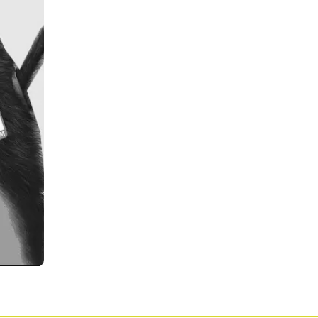
Pour enregistrer vos favoris,
onnectez-vous ou créez votre prof
Mon Salon
Se connecter