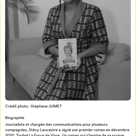
Mon Salon
Pour enregistrer vos favoris,
connectez-vous ou créez votre profil
Programmation
Mon Salon
Crédit photo - Stephane JUMET
Billetterie
Se connecter
Biographie
Journaliste et chargée des communications pour plusieurs
Créer un profil
compagnies, Stécy Lancastre a signé son premier roman en décembre
Retour à l’accueil
2020. Toubel La Force de Vivre. Un roman qui s'inspire de sa propre