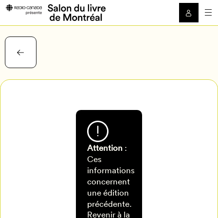
Attention
:
Ces
informations
concernent
Pour
une édition
Mon Salon
précédente.
enregistrer
Revenir à la