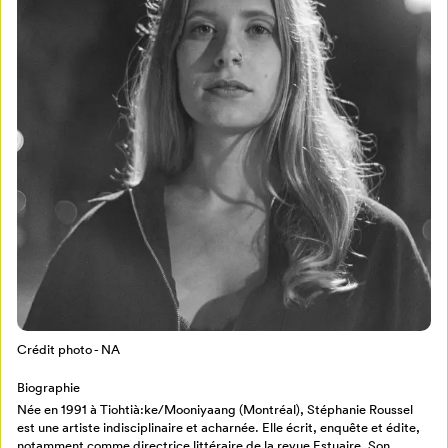
Mon Salon
Pour enregistrer vos favoris,
connectez-vous ou créez votre profil
Programmation
Mon Salon
Crédit photo - NA
Billetterie
Se connecter
Biographie
Née en 1991 à Tiohtià:ke/Mooniyaang (Montréal), Stéphanie Roussel
Créer un profil
est une artiste indisciplinaire et acharnée. Elle écrit, enquête et édite,
notamment comme directrice littéraire de la revue Estuaire. Son