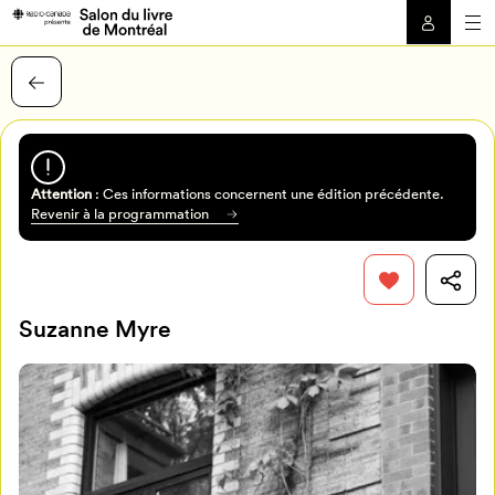
Attention
: Ces informations concernent une édition précédente.
Revenir à la programmation
Suzanne Myre