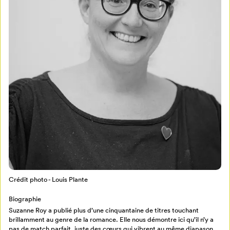
Mon Salon
Pour enregistrer vos favoris,
connectez-vous ou créez votre profil
Programmation
Mon Salon
Billetterie
Se connecter
Crédit photo - Louis Plante
Biographie
Créer un profil
Suzanne Roy a publié plus d’une cinquantaine de titres touchant
Retour à l’accueil
brillamment au genre de la romance. Elle nous démontre ici qu’il n’y a
Annuler
pas de match parfait, juste des cœurs qui vibrent au même diapason.