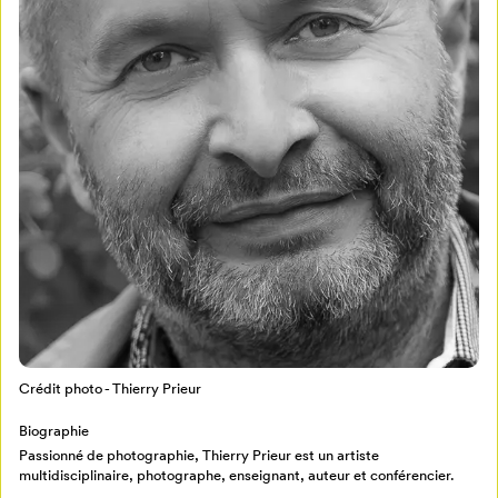
Mon Salon
Pour enregistrer vos favoris,
connectez-vous ou créez votre profil
Programmation
Mon Salon
Billetterie
Se connecter
Crédit photo - Thierry Prieur
Créer un profil
Biographie
Retour à l’accueil
Passionné de photographie, Thierry Prieur est un artiste
Annuler
multidisciplinaire, photographe, enseignant, auteur et conférencier.