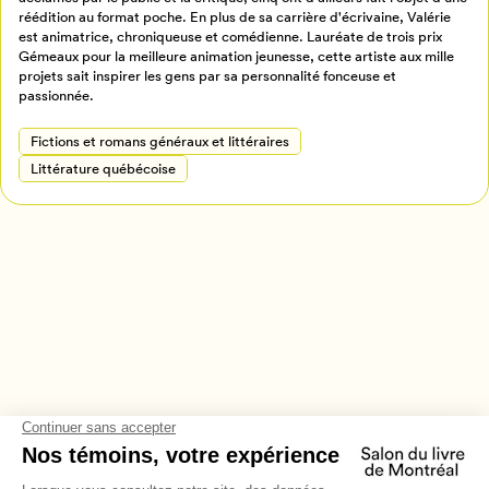
Retour à l’accueil
réédition au format poche. En plus de sa carrière d'écrivaine, Valérie
est animatrice, chroniqueuse et comédienne. Lauréate de trois prix
Annuler
Gémeaux pour la meilleure animation jeunesse, cette artiste aux mille
projets sait inspirer les gens par sa personnalité fonceuse et
passionnée.
Fictions et romans généraux et littéraires
Littérature québécoise