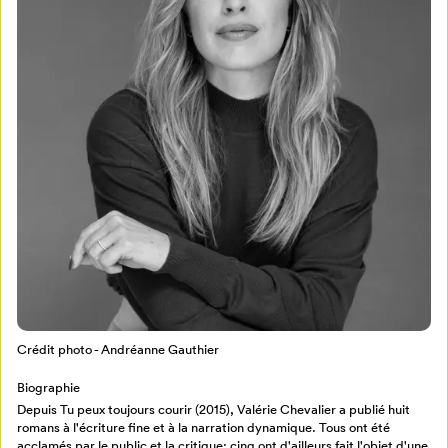
Mon Salon
Pour enregistrer vos favoris,
connectez-vous ou créez votre profil
Programmation
Mon Salon
Crédit photo - Andréanne Gauthier
Billetterie
Se connecter
Biographie
Depuis Tu peux toujours courir (2015), Valérie Chevalier a publié huit
romans à l'écriture fine et à la narration dynamique. Tous ont été
Créer un profil
acclamés par le public et la critique; cinq ont d'ailleurs fait l'objet d'une