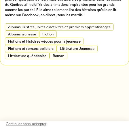
Créer un profil
du Québec afin d’offrir des animations inspirantes pour les grands
Retour à l’accueil
comme les petits ! Elle aime tellement lire des histoires qu’elle en lit
même sur Facebook, en direct, tous les mardis !
Annuler
Albums illustrés, livres d’activités et premiers apprentissages
Albums jeunesse
Fiction
Fictions et histoires vécues pour la jeunesse
Fictions et romans policiers
Littérature Jeunesse
Littérature québécoise
Roman