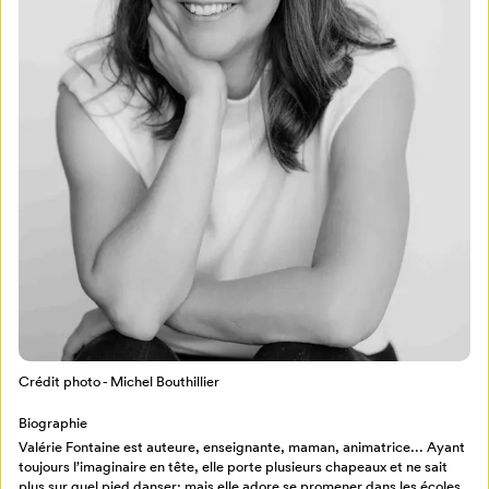
Mon Salon
Pour enregistrer vos favoris,
connectez-vous ou créez votre profil
Programmation
Mon Salon
Crédit photo - Michel Bouthillier
Biographie
Billetterie
Se connecter
Valérie Fontaine est auteure, enseignante, maman, animatrice... Ayant
toujours l’imaginaire en tête, elle porte plusieurs chapeaux et ne sait
plus sur quel pied danser; mais elle adore se promener dans les écoles